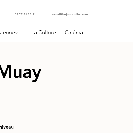
es-Sur-Lyon 04 77 54 29 21
accueil@mjcchazelles.com
 Jeunesse
La Culture
Cinéma
 Muay
 niveau