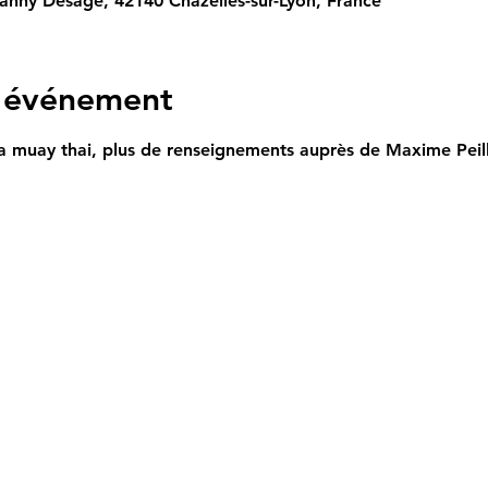
oanny Desage, 42140 Chazelles-sur-Lyon, France
l'événement
ura muay thai, plus de renseignements auprès de Maxime Peill